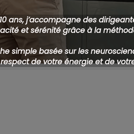
 10 ans, j’accompagne des dirigeante
icacité et sérénité grâce à la métho
he simple basée sur les neuroscienc
 respect de votre énergie et de votr