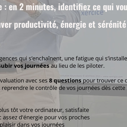
 : en 2 minutes, identifiez ce qui vou
er productivité, énergie et sérénit
gences qui s’enchaînent, une fatigue qui s’installe
subir vos journées
au lieu de les piloter.
valuation avec ses
8 questions
pour trouver ce 
reprendre le contrôle de vos journées dès cette
us tôt votre ordinateur, satisfaite
ec assez d'énergie pour vos proches
plaisir dans vos journées