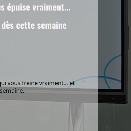
s épuise vraiment...
é dès cette semaine
.
qui vous freine vraiment… et
 semaine.